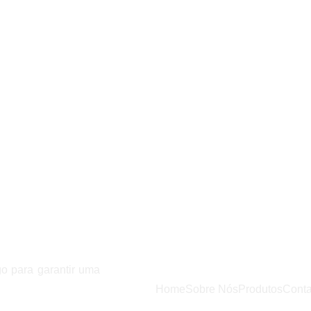
NAVEGAÇÃO
go para garantir uma
Home
Sobre Nós
Produtos
Conta